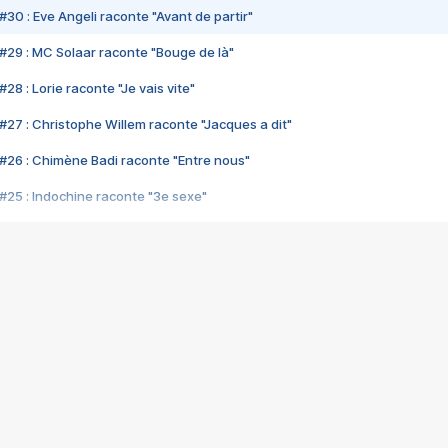
#30 : Eve Angeli raconte "Avant de partir"
#29 : MC Solaar raconte "Bouge de là"
28 : Lorie raconte "Je vais vite"
#27 : Christophe Willem raconte "Jacques a dit"
#26 : Chimène Badi raconte "Entre nous"
#25 : Indochine raconte "3e sexe"
#24 : Zaho raconte "C'est chelou"
#23 : Patrick Bruel raconte "Au café des délices"
#22 : Kyo raconte "Le chemin"
#21 : Nolwenn Leroy raconte "Cassé"
#20 : Patrick Hernandez raconte "Born to be alive"
#19 : Lorie raconte "Près de moi"