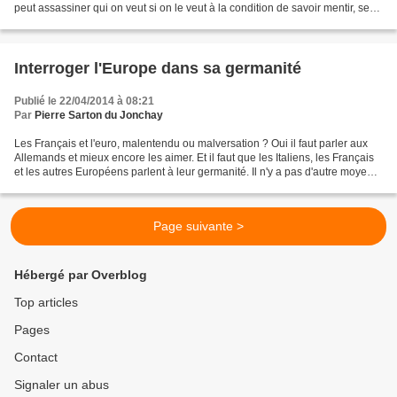
peut assassiner qui on veut si on le veut à la condition de savoir mentir, se
cacher et se dissimuler....
Interroger l'Europe dans sa germanité
Publié le 22/04/2014 à 08:21
Par
Pierre Sarton du Jonchay
Les Français et l'euro, malentendu ou malversation ? Oui il faut parler aux
Allemands et mieux encore les aimer. Et il faut que les Italiens, les Français
et les autres Européens parlent à leur germanité. Il n'y a pas d'autre moyen
pour que le vivre ensemble...
Page suivante >
Hébergé par Overblog
Top articles
Pages
Contact
Signaler un abus