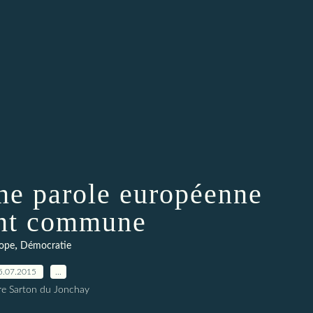
une parole européenne
nt commune
,
ope
Démocratie
5.07.2015
…
rre Sarton du Jonchay