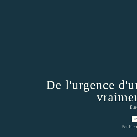
De l'urgence d'
vraime
Eur
0
Par Pie