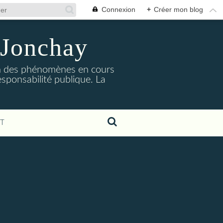
Connexion
+
Créer mon blog
 Jonchay
ion des phénomènes en cours
esponsabilité publique. La
T