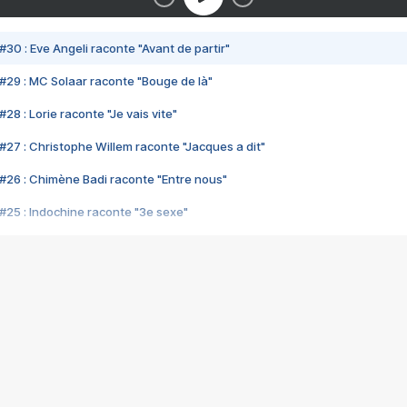
#30 : Eve Angeli raconte "Avant de partir"
#29 : MC Solaar raconte "Bouge de là"
28 : Lorie raconte "Je vais vite"
#27 : Christophe Willem raconte "Jacques a dit"
#26 : Chimène Badi raconte "Entre nous"
#25 : Indochine raconte "3e sexe"
#24 : Zaho raconte "C'est chelou"
#23 : Patrick Bruel raconte "Au café des délices"
#22 : Kyo raconte "Le chemin"
#21 : Nolwenn Leroy raconte "Cassé"
#20 : Patrick Hernandez raconte "Born to be alive"