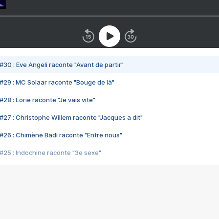
#30 : Eve Angeli raconte "Avant de partir"
#29 : MC Solaar raconte "Bouge de là"
28 : Lorie raconte "Je vais vite"
#27 : Christophe Willem raconte "Jacques a dit"
#26 : Chimène Badi raconte "Entre nous"
#25 : Indochine raconte "3e sexe"
#24 : Zaho raconte "C'est chelou"
#23 : Patrick Bruel raconte "Au café des délices"
#22 : Kyo raconte "Le chemin"